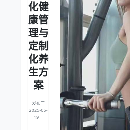
化健
康管
理与
定制
化养
生方
案
发布于
2025-05-
19