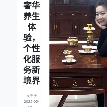
奢华
养生
体
验，
个性
化服
务新
境界
发布于
2025-05-